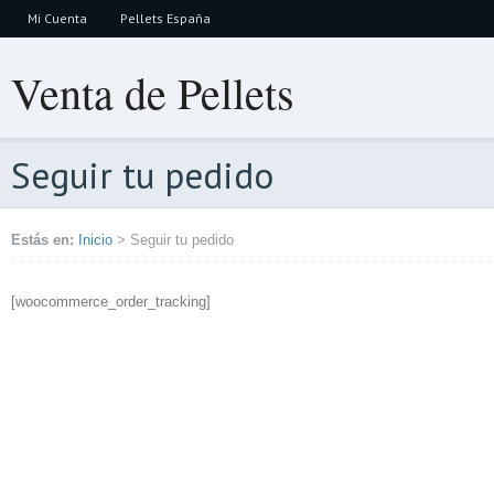
Mi Cuenta
Pellets España
Venta de Pellets
Seguir tu pedido
Estás en:
Inicio
>
Seguir tu pedido
[woocommerce_order_tracking]