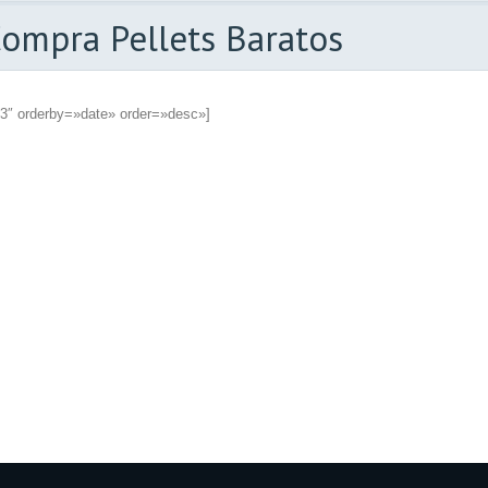
Compra Pellets Baratos
3″ orderby=»date» order=»desc»]